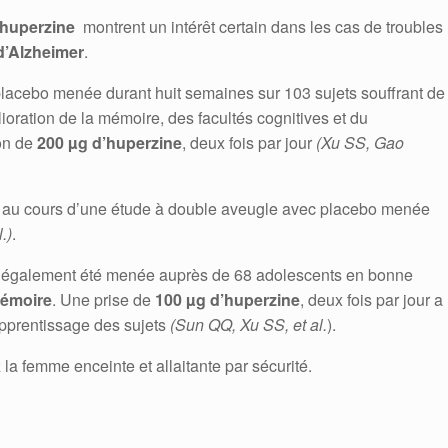
huperzine
montrent un intérêt certain dans les cas de troubles
d’Alzheimer
.
placebo menée durant huit semaines sur 103 sujets souffrant de
oration de la mémoire, des facultés cognitives et du
ion de
200 µg d’huperzine
, deux fois par jour
(Xu SS, Gao
s au cours d’une étude à double aveugle avec placebo menée
.)
.
 également été menée auprès de 68 adolescents en bonne
mémoire
. Une prise de
100 µg d’huperzine
, deux fois par jour a
apprentissage des sujets
(Sun QQ, Xu SS, et al.
).
la femme enceinte et allaitante par sécurité.