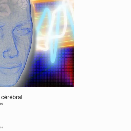
 cérébral
re
es