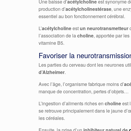
Une baisse d’
acétylcholine
est synonyme de 
production d’
acétylcholinestérase
, une enz
essentiel au bon fonctionnement cérébral.
L’
acétylcholine
est
un neurotransmetteur
l’association de la
choline
, apportée par les
vitamine B5.
Favoriser la neurotransmissio
Les parties du cerveau dont les neurones util
d’Alzheimer
.
Avec l’âge, l’organisme fabrique moins d’
acé
manque de concentration, pertes d’objets…
L’ingestion d’aliments riches en
choline
est 
se retrouve principalement dans le jaune d’œuf
les céréales.
Ensuite, la prise d’un
inhibiteur naturel de