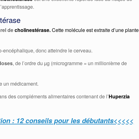
 l’apprentissage.
stérase
urel de
cholinestérase.
Cette molécule est extraite d’une plante
o-encéphalique, donc atteindre le cerveau.
 doses
, de l’ordre du µg (microgramme = un millionième de
e un médicament.
ans des compléments alimentaires contenant de l’
Huperzia
ion : 12 conseils pour les débutants<<<<<