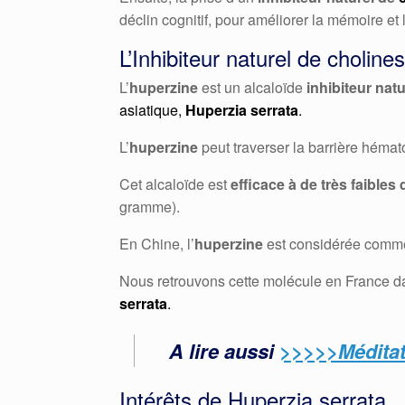
déclin cognitif, pour améliorer la mémoire et
L’Inhibiteur naturel de choline
L’
huperzine
est un alcaloïde
inhibiteur nat
asiatique,
Huperzia serrata
.
L’
huperzine
peut traverser la barrière hémat
Cet alcaloïde est
efficace à de très faibles
gramme).
En Chine, l’
huperzine
est considérée comm
Nous retrouvons cette molécule en France d
serrata
.
A lire aussi
>>>>>Méditat
Intérêts de Huperzia serrata