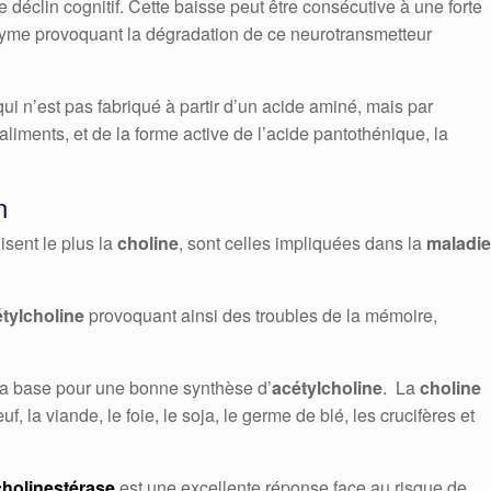
déclin cognitif. Cette baisse peut être consécutive à une forte
yme provoquant la dégradation de ce neurotransmetteur
qui n’est pas fabriqué à partir d’un acide aminé, mais par
 aliments, et de la forme active de l’acide pantothénique, la
n
isent le plus la
choline
, sont celles impliquées dans la
maladie
tylcholine
provoquant ainsi des troubles de la mémoire,
la base pour une bonne synthèse d’
acétylcholine
. La
choline
, la viande, le foie, le soja, le germe de blé, les crucifères et
cholinestérase
est une excellente réponse face au risque de