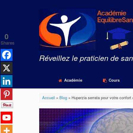
Skip
to
content
0
Shares
Réveillez le praticien de san
Académie
Cours
Accueil
»
Blog
»
Huperzia serrata pour votre confort 