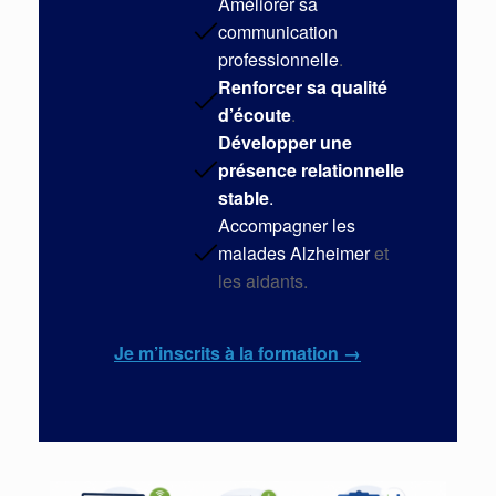
Améliorer sa
communication
professionnelle
.
Renforcer sa qualité
d’écoute
.
Développer une
présence relationnelle
stable
.
Accompagner les
malades Alzheimer
et
les aidants.
Je m’inscrits à la formation →