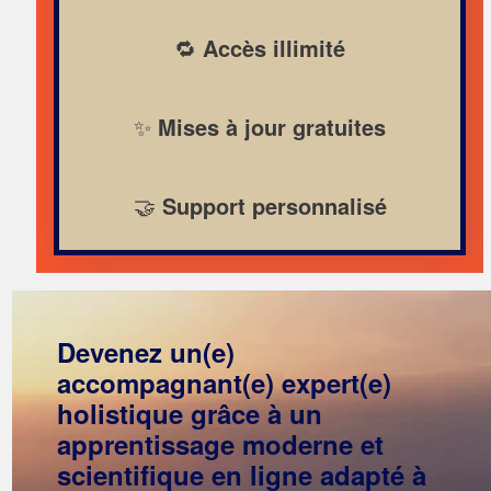
🔁
Accès illimité
✨
Mises à jour gratuites
🤝
Support personnalisé
Devenez un(e)
accompagnant(e) expert(e)
holistique grâce à un
apprentissage moderne et
scientifique en ligne adapté à