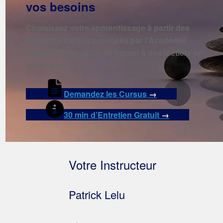
vos besoins
Choisissez votre apprentissage à partir des
différents cursus proposés par l’Académie
EquilibreSante pour se former à des métiers en
plein essor !
Demandez les Cursus
→
30 min d’Entretien Gratuit
→
Votre Instructeur
Patrick Lelu