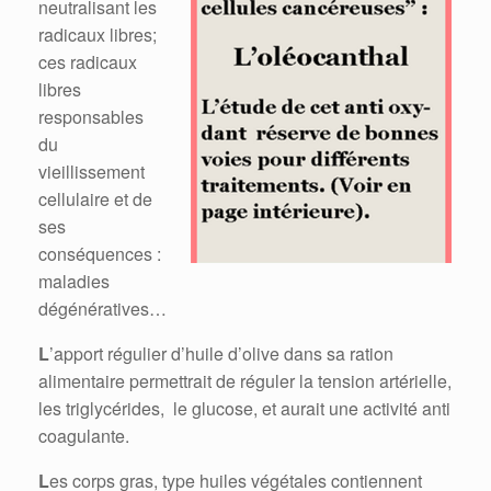
neutralisant les
radicaux libres;
ces radicaux
libres
responsables
du
vieillissement
cellulaire et de
ses
conséquences :
maladies
dégénératives…
L
’apport régulier d’huile d’olive dans sa ration
alimentaire permettrait de réguler la tension artérielle,
les triglycérides, le glucose, et aurait une activité anti
coagulante.
L
es corps gras, type huiles végétales contiennent