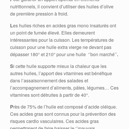
nutritionnels, il convient d’utiliser des huiles d’olive
de première pression à froid.
L
es huiles riches en acides gras mono insaturés ont
un point de fumée élevé. Elles demeurent
intéressantes pour la cuisson. Les températures de
cuisson pour une huile extra vierge ne devant pas
dépasser 180° et 210° pour une huile ‘’bon marché’’
.
S
i cette huile supporte mieux la chaleur que les
autres huiles, l’apport des vitamines est bénéfique
dans l’assaisonnement des salades et
l’accompagnement d’aliments, pâtes, légumes… Ces
vitamines sont détruites à partir de 40°.
P
rès de 75% de l’huile est composé d’acide oléique.
Ces acides gras sont connus pour la prévention des
risques cardio vasculaires. Ces acides gras
permettraient de faire baisser le ‘’mauvais