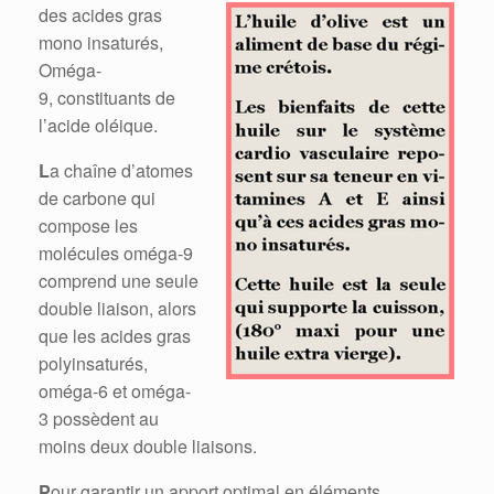
des acides
gras
mono insaturés,
Oméga-
9, constituants de
l’acide oléique.
L
a chaîne d’atomes
de carbone qui
compose les
molécules oméga-9
comprend une seule
double liaison, alors
que les acides gras
polyinsaturés,
oméga-6 et oméga-
3 possèdent au
moins deux double liaisons.
P
our garantir un apport optimal en éléments