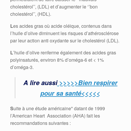
cholestérol’’, (LDL) et d’augmenter le ‘’bon
cholestérol’’, (HDL).
L
es acides gras où acide oléique, contenus dans
l’huile d’olive diminuent les risques d’athérosclérose
par leur action anti oxydante sur le cholestérol (LDL).
L
’huile d’olive renferme également des acides gras
polyinsaturés, environ 8% d’oméga-6 et < 1%
d’oméga-3.
A lire aussi
>>>>>Bien respirer
pour sa santé<<<<<
S
uite à une étude américaine* datant de 1999
l’American Heart Association (AHA) fait les
recommandations suivantes :