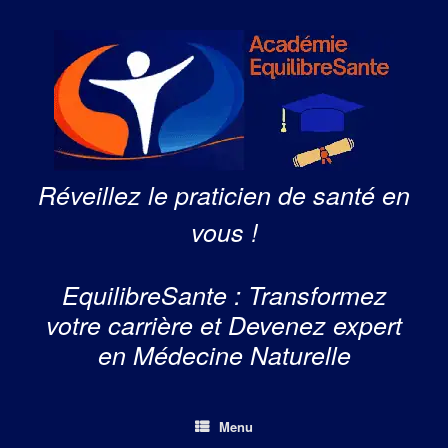
Skip
to
content
Réveillez le praticien de santé en
vous !
EquilibreSante : Transformez
votre carrière et Devenez expert
en Médecine Naturelle
Menu