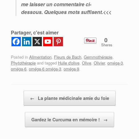
me laisser un commentaire ci-
dessous. Quelques mots suffisent.<<<
Partager, c'est aimer
0
Shares
Posted in
Alimentation
,
Fleurs de Bach
,
Gemmothérapie
,
Phytothérapie
and tagged
Huile d'olive
,
Olive
,
Olivier
,
oméga-3
,
oméga-6
,
oméga-6 oméga-3
,
oméga-9
.
Post navigation
←
La plante médicinale amie du foie
Gardez le Curcuma en mémoire !
→