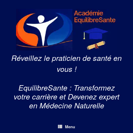
Skip
to
content
Réveillez le praticien de santé en
vous !
EquilibreSante : Transformez
votre carrière et Devenez expert
en Médecine Naturelle
Menu