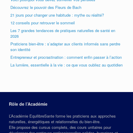
Découvrez le pouvoir des Fleurs de Bach
21 jours pour changer une habitude : mythe ou réalité?
12 conseils pour retrouver le sommeil
Les 7 grandes tendances de pratiques naturelles de santé en
2026
Praticiens bien-être : s’adapter aux clients informés sans perdre
son identité
Entrepreneur et procrastination : comment enfin passer à l’action
La lumière, essentielle à la vie : ce que vous oubliez au quotidien
Rôle de l’Académie
L’Académie EquilibreSante forme les praticiens aux approches
naturelles, énergétiques et relationnelles du bien‑être.
Elle propose des cursus complets, des cours unitaires pour
développer des pratiques professionnelles solides, humaines et