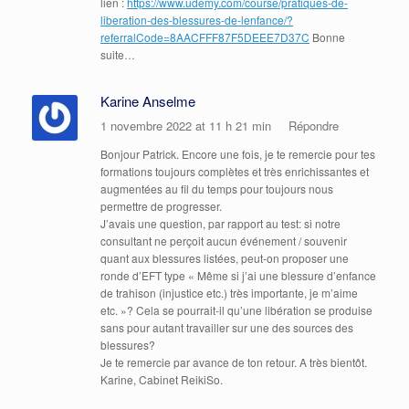
lien :
https://www.udemy.com/course/pratiques-de-
liberation-des-blessures-de-lenfance/?
referralCode=8AACFFF87F5DEEE7D37C
Bonne
suite…
Karine Anselme
1 novembre 2022 at 11 h 21 min
Répondre
Bonjour Patrick. Encore une fois, je te remercie pour tes
formations toujours complètes et très enrichissantes et
augmentées au fil du temps pour toujours nous
permettre de progresser.
J’avais une question, par rapport au test: si notre
consultant ne perçoit aucun événement / souvenir
quant aux blessures listées, peut-on proposer une
ronde d’EFT type « Même si j’ai une blessure d’enfance
de trahison (injustice etc.) très importante, je m’aime
etc. »? Cela se pourrait-il qu’une libération se produise
sans pour autant travailler sur une des sources des
blessures?
Je te remercie par avance de ton retour. A très bientôt.
Karine, Cabinet ReikiSo.