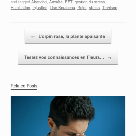
and tagged
Abandon
,
Anxiété
,
EFT
,
gestion du stress
,
Humiliation
,
Injustice
,
Lise Bourbeau
,
Rejet
,
stress
,
Trahison
.
Post navigation
←
L’orpin rose, la plante apaisante
Testez vos connaissances en Fleurs…
→
Related Posts