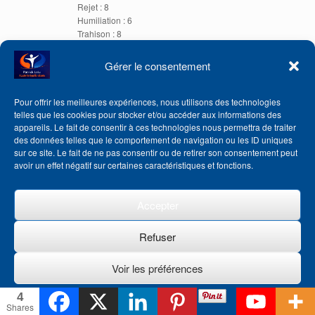
Rejet : 8
Humiliation : 6
Trahison : 8
Injustice : 10
Gérer le consentement
Complété 22/28
Pour offrir les meilleures expériences, nous utilisons des technologies
Patrick Lelu
telles que les cookies pour stocker et/ou accéder aux informations des
23 décembre 2021 at 9 h 37 min
Répondre
appareils. Le fait de consentir à ces technologies nous permettra de traiter
des données telles que le comportement de navigation ou les ID uniques
Jonathan, je vous suggère de lister tous les
sur ce site. Le fait de ne pas consentir ou de retirer son consentement peut
souvenirs en lien avec l’injustice dans un premier
avoir un effet négatif sur certaines caractéristiques et fonctions.
temps, de noter l’intensité émotionnelle de chaque
situation à ce jour et de pratiquer l’EFT… Par la
suite continuez avec les listes concernant
Accepter
l’abandon, le rejet, la trahison et enfin faites de
même avec l’humiliation… Bons tapotages !
Refuser
Ghislain
Voir les préférences
23 novembre 2021 at 14 h 03 min
Répondre
4
Politique de cookies
Rejet 3
Shares
Humiliation 3