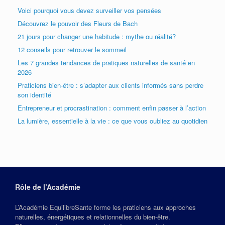
Voici pourquoi vous devez surveiller vos pensées
Découvrez le pouvoir des Fleurs de Bach
21 jours pour changer une habitude : mythe ou réalité?
12 conseils pour retrouver le sommeil
Les 7 grandes tendances de pratiques naturelles de santé en
2026
Praticiens bien-être : s’adapter aux clients informés sans perdre
son identité
Entrepreneur et procrastination : comment enfin passer à l’action
La lumière, essentielle à la vie : ce que vous oubliez au quotidien
Rôle de l’Académie
L’Académie EquilibreSante forme les praticiens aux approches
naturelles, énergétiques et relationnelles du bien‑être.