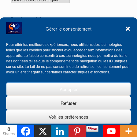
articles
Derniers articles
Gérer le consentement
Pyrroloquinoléine quinone (PQQ) et système rédox, duo gagnant
de vos cellules
BDNF et myokines : le tandem qui transforme votre santé
Pour offrir les meilleures expériences, nous utilisons des technologies
cérébrale et musculaire
telles que les cookies pour stocker et/ou accéder aux informations des
appareils. Le fait de consentir à ces technologies nous permettra de traiter
10 gestes simples pour booster votre immunité au quotidien
des données telles que le comportement de navigation ou les ID uniques
Vos croyances limitantes : laquelle vous freine le plus ?
sur ce site. Le fait de ne pas consentir ou de retirer son consentement peut
avoir un effet négatif sur certaines caractéristiques et fonctions.
Les 5 Blessures de l’Enfance et leurs répercussions à l’âge
adulte : comment s’en libérer ?
10 aliments anti-stress
Accepter
Myokines et santé ou les incroyables pouvoirs cachés de vos
muscles en mouvement
Refuser
Voici pourquoi vous devez surveiller vos pensées
Voir les préférences
Découvrez le pouvoir des Fleurs de Bach
21 jours pour changer une habitude : mythe ou réalité?
8
Politique de cookies
12 conseils pour retrouver le sommeil
Shares