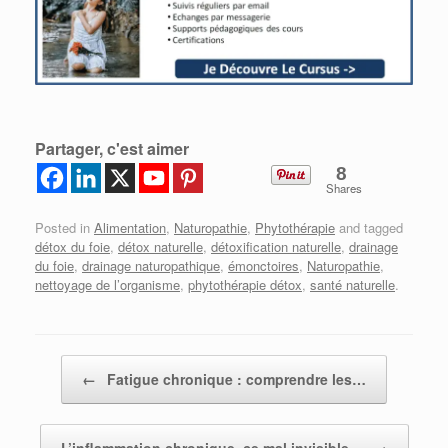
Partager, c'est aimer
8
Shares
Posted in
Alimentation
,
Naturopathie
,
Phytothérapie
and tagged
détox du foie
,
détox naturelle
,
détoxification naturelle
,
drainage
du foie
,
drainage naturopathique
,
émonctoires
,
Naturopathie
,
nettoyage de l’organisme
,
phytothérapie détox
,
santé naturelle
.
Post navigation
←
Fatigue chronique : comprendre les…