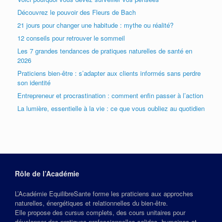
Découvrez le pouvoir des Fleurs de Bach
21 jours pour changer une habitude : mythe ou réalité?
12 conseils pour retrouver le sommeil
Les 7 grandes tendances de pratiques naturelles de santé en
2026
Praticiens bien-être : s’adapter aux clients informés sans perdre
son identité
Entrepreneur et procrastination : comment enfin passer à l’action
La lumière, essentielle à la vie : ce que vous oubliez au quotidien
Rôle de l’Académie
L’Académie EquilibreSante forme les praticiens aux approches
naturelles, énergétiques et relationnelles du bien‑être.
Elle propose des cursus complets, des cours unitaires pour
développer des pratiques professionnelles solides, humaines et