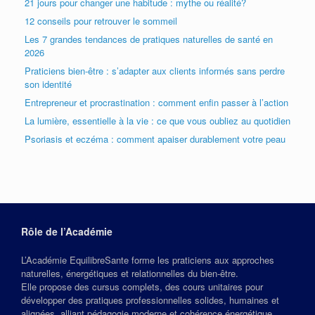
21 jours pour changer une habitude : mythe ou réalité?
12 conseils pour retrouver le sommeil
Les 7 grandes tendances de pratiques naturelles de santé en
2026
Praticiens bien-être : s’adapter aux clients informés sans perdre
son identité
Entrepreneur et procrastination : comment enfin passer à l’action
La lumière, essentielle à la vie : ce que vous oubliez au quotidien
Psoriasis et eczéma : comment apaiser durablement votre peau
Rôle de l’Académie
L’Académie EquilibreSante forme les praticiens aux approches
naturelles, énergétiques et relationnelles du bien‑être.
Elle propose des cursus complets, des cours unitaires pour
développer des pratiques professionnelles solides, humaines et
alignées, alliant pédagogie moderne et cohérence énergétique.