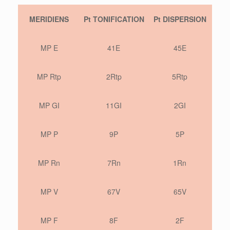
MERIDIENS
Pt TONIFICATION
Pt DISPERSION
MP E
41E
45E
MP Rtp
2Rtp
5Rtp
MP GI
11GI
2GI
MP P
9P
5P
MP Rn
7Rn
1Rn
MP V
67V
65V
MP F
8F
2F