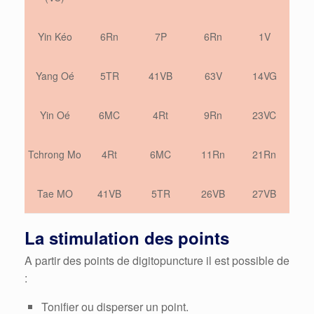
Yin Kéo
6Rn
7P
6Rn
1V
Yang Oé
5TR
41VB
63V
14VG
Yin Oé
6MC
4Rt
9Rn
23VC
Tchrong Mo
4Rt
6MC
11Rn
21Rn
Tae MO
41VB
5TR
26VB
27VB
La stimulation des points
A partir des points de digitopuncture il est possible de
:
Tonifier ou disperser un point.