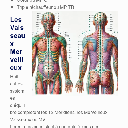
Triple réchauffeur ou MP TR
Les
Vais
seau
x
Mer
veill
eux
Huit
autres
systèm
es
d’équili
bre complètent les 12 Méridiens, les Merveilleux
Vaisseaux ou MV.
Leurs rôles consistent à contenir l’excès des