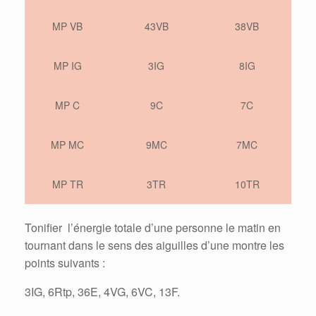
MP VB
43VB
38VB
MP IG
3IG
8IG
MP C
9C
7C
MP MC
9MC
7MC
MP TR
3TR
10TR
Tonifier l’énergie totale d’une personne le matin en
tournant dans le sens des aiguilles d’une montre les
points suivants :
3IG, 6Rtp, 36E, 4VG, 6VC, 13F.