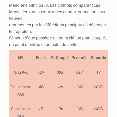
Méridiens principaux. Les Chinois comparent ces
Merveilleux Vaisseaux à des canaux permettant aux
fleuves
représentés par les Méridiens principaux à déversés
le trop plein.
Chacun d’eux possède un point clé, un point couplé,
un point d’entrée et un point de sortie.
MV
Pt clé
Pt Couplé
Pt entrée
Pt sortie
Yang Kéo
62V
3IG
62V
1V
Gouverneur
3IG
62V
1VG
26VG
(VG)
Conception
7P
6Rn
1VC
24VC
(VC)