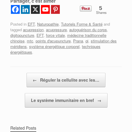
Partager, c'est aimer
5
Shares
Posted in
EFT
,
Naturopathie
,
Tutoriels Forme & Santé
and
tagged
acupression
,
acupressure
,
autoguérison du corps
,
digitopuncture
,
EFT
,
force vitale
,
médecine traditionnelle
chinoise
,
mtc
,
points d'acupuncture
,
Prana
,
qi
,
stimulation des
méridiens
,
système énergétique corporel
,
techniques
énergétiques
.
Post navigation
←
Réguler la cellulite avec les…
Le système immunitaire en bref
→
Related Posts