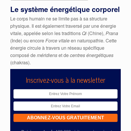
Le système énergétique corporel
Le corps humain ne se limite pas à sa structure
physique. Il est également traversé par une énergie
vitale, appelée selon les traditions
Qi
(Chine),
Prana
(Inde) ou encore
Force vitale
en naturopathie. Cette
énergie circule à travers un réseau spécifique
composé de
méridiens
et de
centres énergétiques
(chakras).
Inscrivez-vous à la newsletter