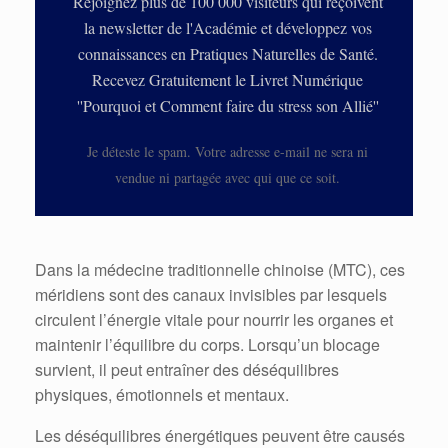
Rejoignez plus de 100 000 visiteurs qui reçoivent
la newsletter de l'Académie et développez vos
connaissances en Pratiques Naturelles de Santé.
Recevez Gratuitement le Livret Numérique
''Pourquoi et Comment faire du stress son Allié''
Je déteste le spam. Votre adresse e-mail ne sera ni
vendue ni partagée avec qui que ce soit.
Dans la médecine traditionnelle chinoise (MTC), ces
méridiens sont des canaux invisibles par lesquels
circulent l’énergie vitale pour nourrir les organes et
maintenir l’équilibre du corps. Lorsqu’un blocage
survient, il peut entraîner des déséquilibres
physiques, émotionnels et mentaux.
Les déséquilibres énergétiques peuvent être causés