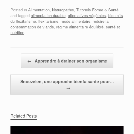
Posted in
Alimentation
,
Naturopathie
,
Tutoriels Forme & Santé
and tagged
alimentation durable
,
alternatives végétales
,
bienfaits
du flexitarisme
,
flexitarisme
,
mode alimentaire
,
réduire la
consommation de viande
,
régime alimentaire équilibré
,
santé et
nutrition
.
Post navigation
←
Apprendre à drainer son organisme
Snoezelen, une approche bienfaisante pour…
→
Related Posts