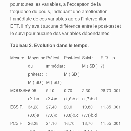
pour toutes les variables, à l’exception de la
fréquence du pouls, indiquant une amélioration
immédiate de ces variables après l’intervention
EFT. Il n’y avait aucune différence entre le post-test et
le suivi pour aucune des variables dépendantes.
Tableau 2. Évolution dans le temps.
Mesure
Moyenne
Prétest
Post-test
Suivi :
F (3,
p
du
immédiat
:
M ( SD )
7)
prétest :
:
M ( SD )
M ( SD )
M ( SD )
MOUSSE
6.05
5.10
0,70
2,30
28.73
.001
(2.1)a
(2.4)c
(1,6)b,d
(1,7)b,d
ECSIR
34,28
27,40
20,0
19,80
11,85
.001
(8,0)a
(7.0)c
(8,8)b,d
(7.1)b,d
PCSIR
26.28
24.10
16,70
18,70
11.55
.001