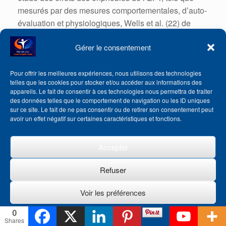
mesurés par des mesures comportementales, d’auto-
évaluation et physiologiques, Wells et al. (22) de
même n’ont trouvé que des changements
Gérer le consentement
marginalement significatifs dans les taux de pouls
des participants. Ils ont noté, cependant, que cela
n’était pas rare dans le domaine des interventions
Pour offrir les meilleures expériences, nous utilisons des technologies
telles que les cookies pour stocker et/ou accéder aux informations des
comportementales, qui « ont tendance à apporter des
appareils. Le fait de consentir à ces technologies nous permettra de traiter
changements sur les mesures physiologiques avec
des données telles que le comportement de navigation ou les ID uniques
sur ce site. Le fait de ne pas consentir ou de retirer son consentement peut
moins de régularité qu’ils ne le font sur les mesures
avoir un effet négatif sur certaines caractéristiques et fonctions.
comportementales et d’auto-évaluation » (48, 49).
Une disparité similaire entre la taille des mesures
Accepter
physiologiques et psychologiques a été trouvée dans
l’étude sur le cortisol (34). Alors que le cortisol et la
Refuser
détresse psychologique ont diminué de manière
Voir les préférences
significative, un effet significatif a été noté dans les
mesures psychologiques après avoir testé seulement
0
Politique de cookies
30 sujets. Près de trois fois ce nombre étaient
Shares