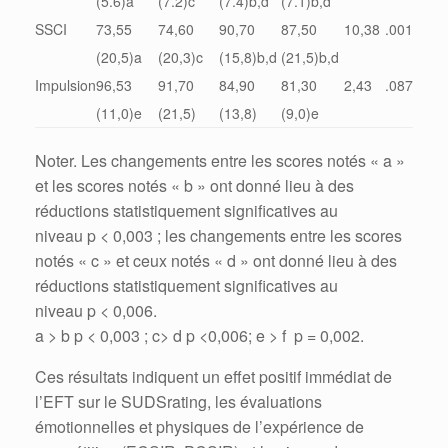
(5.6)a
(7.2)c
(7.4)b,d
(7.1)b,d
SSCI
73,55
74,60
90,70
87,50
10,38
.001
(20,5)a
(20,3)c
(15,8)b,d
(21,5)b,d
Impulsion
96,53
91,70
84,90
81,30
2,43
.087
(11,0)e
(21,5)
(13,8)
(9,0)e
Noter. Les changements entre les scores notés « a »
et les scores notés « b » ont donné lieu à des
réductions statistiquement significatives au
niveau p < 0,003 ; les changements entre les scores
notés « c » et ceux notés « d » ont donné lieu à des
réductions statistiquement significatives au
niveau p < 0,006.
a > b p < 0,003 ; c> d p <0,006; e > f p = 0,002.
Ces résultats indiquent un effet positif immédiat de
l’EFT sur le SUDSrating, les évaluations
émotionnelles et physiques de l’expérience de