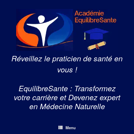
Skip
to
content
Réveillez le praticien de santé en
vous !
EquilibreSante : Transformez
votre carrière et Devenez expert
en Médecine Naturelle
Menu