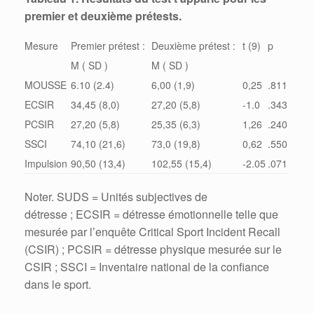
premier et deuxième prétests.
Mesure
Premier prétest :
Deuxième prétest :
t (9)
p
M ( SD )
M ( SD )
MOUSSE
6.10 (2.4)
6,00 (1,9)
0,25
.811
ECSIR
34,45 (8,0)
27,20 (5,8)
-1.0
.343
PCSIR
27,20 (5,8)
25,35 (6,3)
1,26
.240
SSCI
74,10 (21,6)
73,0 (19,8)
0,62
.550
Impulsion
90,50 (13,4)
102,55 (15,4)
-2.05
.071
Noter. SUDS = Unités subjectives de
détresse ; ECSIR = détresse émotionnelle telle que
mesurée par l’enquête Critical Sport Incident Recall
(CSIR) ; PCSIR = détresse physique mesurée sur le
CSIR ; SSCI = Inventaire national de la confiance
dans le sport.