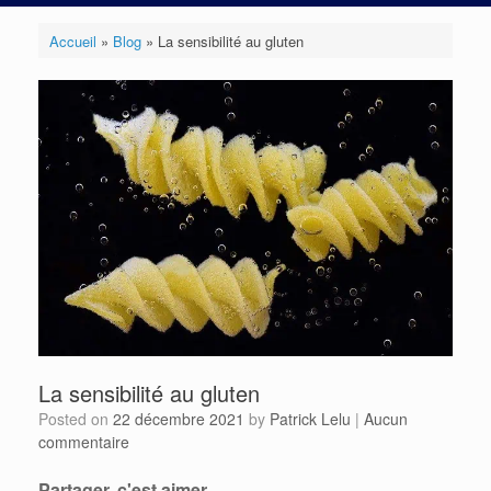
Accueil
»
Blog
»
La sensibilité au gluten
La sensibilité au gluten
Posted on
22 décembre 2021
by
Patrick Lelu
|
Aucun
commentaire
Partager, c'est aimer