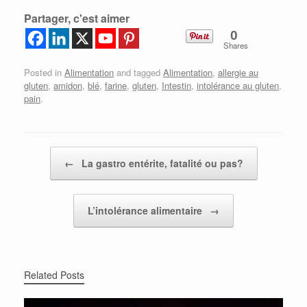
Partager, c'est aimer
0
Shares
Posted in
Alimentation
and tagged
Alimentation
,
allergie au
gluten
,
amidon
,
blé
,
farine
,
gluten
,
Intestin
,
intolérance au gluten
,
pain
.
Post navigation
←
La gastro entérite, fatalité ou pas?
L’intolérance alimentaire
→
Related Posts