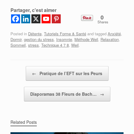
Partager, c'est aimer
0
Shares
Posted in
Détente
,
Tutoriels Forme & Santé
and tagged
Anxiété
,
Dormir
,
gestion du stress
,
Insomnie
,
Méthode Weil
,
Relaxation
,
Sommeil
,
stress
,
Technique 4 7 8
,
Weil
.
Post navigation
←
Pratique de l’EFT sur les Peurs
Diaporamas 38 Fleurs de Bach…
→
Related Posts