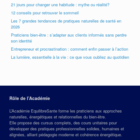
21 jours pour changer une habitude : mythe ou réalité?
12 conseils pour retrouver le sommeil
Les 7 grandes tendances de pratiques naturelles de santé en
2026
Praticiens bien-être : s’adapter aux clients informés sans perdre
son identité
Entrepreneur et procrastination : comment enfin passer à l’action
La lumière, essentielle à la vie : ce que vous oubliez au quotidien
Rôle de l’Académie
L’Académie EquilibreSante forme les praticiens aux approches
naturelles, énergétiques et relationnelles du bien‑être.
Elle propose des cursus complets, des cours unitaires pour
développer des pratiques professionnelles solides, humaines et
alignées, alliant pédagogie moderne et cohérence énergétique.