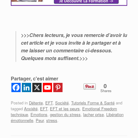
>>>Chers lecteurs, je vous remercie d’avoir lu
cet article et je vous invite à le partager et à
me laisser un commentaire ci-dessous.
Quelques mots suffisent.>>>
Partager, c'est aimer
0
Shares
Posted in
Détente
,
EFT
,
Société
,
Tutoriels Forme & Santé
and
tagged
Anxiété
,
EFT
,
EFT et les peurs
,
Emotional Freedom
technique
,
Emotions
,
gestion du stress
,
lacher prise
,
Libération
émotionnelle
,
Peur
,
stress
.