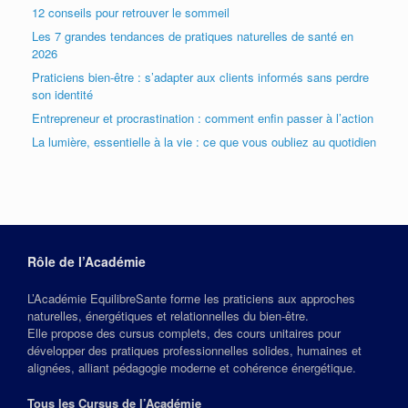
12 conseils pour retrouver le sommeil
Les 7 grandes tendances de pratiques naturelles de santé en
2026
Praticiens bien-être : s’adapter aux clients informés sans perdre
son identité
Entrepreneur et procrastination : comment enfin passer à l’action
La lumière, essentielle à la vie : ce que vous oubliez au quotidien
Rôle de l’Académie
L’Académie EquilibreSante forme les praticiens aux approches
naturelles, énergétiques et relationnelles du bien‑être.
Elle propose des cursus complets, des cours unitaires pour
développer des pratiques professionnelles solides, humaines et
alignées, alliant pédagogie moderne et cohérence énergétique.
Tous les Cursus de l’Académie