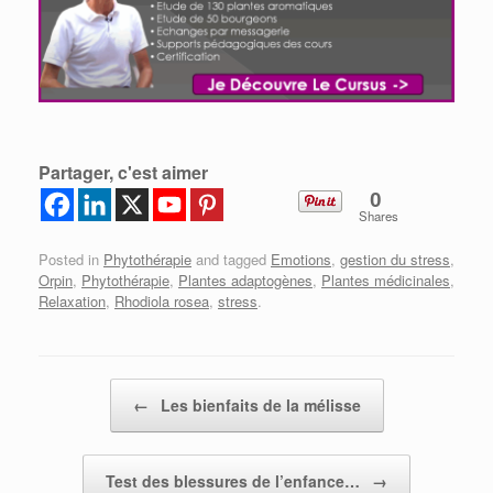
Partager, c'est aimer
0
Shares
Posted in
Phytothérapie
and tagged
Emotions
,
gestion du stress
,
Orpin
,
Phytothérapie
,
Plantes adaptogènes
,
Plantes médicinales
,
Relaxation
,
Rhodiola rosea
,
stress
.
Post navigation
←
Les bienfaits de la mélisse
Test des blessures de l’enfance…
→