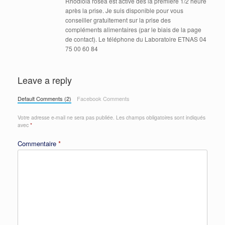
Rhodiola rosea est active dès la première 1/2 heure
après la prise. Je suis disponible pour vous
conseiller gratuitement sur la prise des
compléments alimentaires (par le biais de la page
de contact). Le téléphone du Laboratoire ETNAS 04
75 00 60 84
Leave a reply
Default Comments (2)
Facebook Comments
Votre adresse e-mail ne sera pas publiée.
Les champs obligatoires sont indiqués
avec
*
Commentaire
*