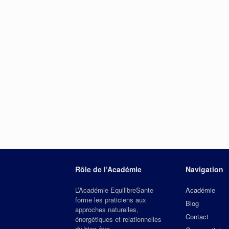
Rôle de l’Académie
Navigation
L’Académie EquilibreSante
Académie
forme les praticiens aux
Blog
approches naturelles,
Contact
énergétiques et relationnelles
du bien‑être.