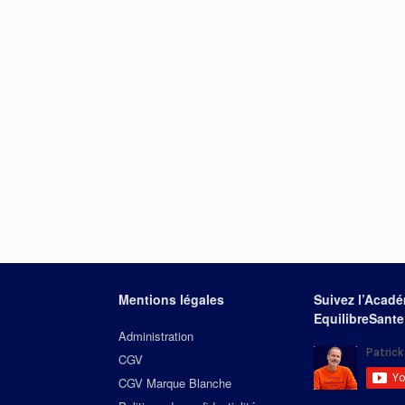
Mentions légales
Suivez l’Acad
EquilibreSante
Administration
CGV
CGV Marque Blanche