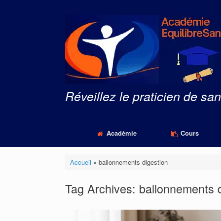
Skip
to
content
Réveillez le praticien de san
Académie
Cours
Accueil
»
ballonnements digestion
Tag Archives:
ballonnements d