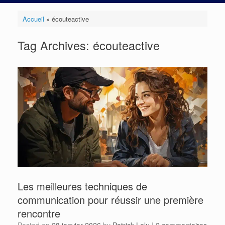
Accueil
»
écouteactive
Tag Archives:
écouteactive
Les meilleures techniques de
communication pour réussir une première
rencontre
Posted on
28 janvier 2026
by
Patrick Lelu
|
2 commentaires