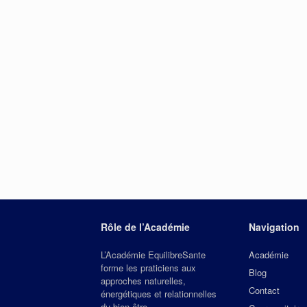
Rôle de l’Académie
Navigation
L’Académie EquilibreSante
Académie
forme les praticiens aux
Blog
approches naturelles,
Contact
énergétiques et relationnelles
du bien‑être.