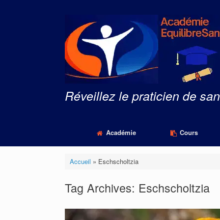
Skip
to
content
Réveillez le praticien de san
Académie
Cours
Accueil
»
Eschscholtzia
Tag Archives:
Eschscholtzia