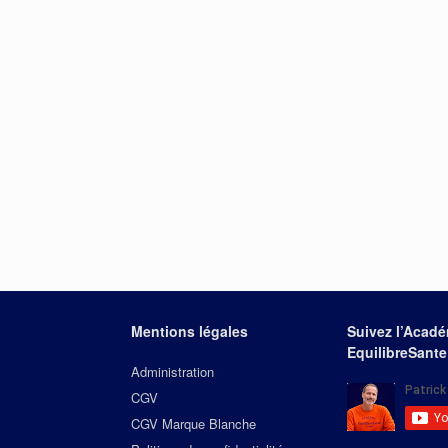
Mentions légales
Suivez l’Acad
EquilibreSante
Administration
CGV
CGV Marque Blanche