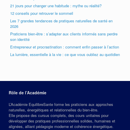
21 jours pour changer une habitude : mythe ou réalité?
12 conseils pour retrouver le sommeil
Les 7 grandes tendances de pratiques naturelles de santé en
2026
Praticiens bien-être : s’adapter aux clients informés sans perdre
son identité
Entrepreneur et procrastination : comment enfin passer à l’action
La lumière, essentielle à la vie : ce que vous oubliez au quotidien
Rôle de l’Académie
L’Académie EquilibreSante forme les praticiens aux approches
naturelles, énergétiques et relationnelles du bien‑être.
Elle propose des cursus complets, des cours unitaires pour
développer des pratiques professionnelles solides, humaines et
alignées, alliant pédagogie moderne et cohérence énergétique.