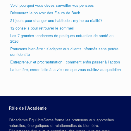
Voici pourquoi vous devez surveiller vos pensées
Découvrez le pouvoir des Fleurs de Bach
21 jours pour changer une habitude : mythe ou réalité?
12 conseils pour retrouver le sommeil
Les 7 grandes tendances de pratiques naturelles de santé en
2026
Praticiens bien-être : s’adapter aux clients informés sans perdre
son identité
Entrepreneur et procrastination : comment enfin passer à l’action
La lumière, essentielle à la vie : ce que vous oubliez au quotidien
Rôle de l’Académie
L’Académie EquilibreSante forme les praticiens aux approches
naturelles, énergétiques et relationnelles du bien‑être.
Elle propose des cursus complets, des cours unitaires pour