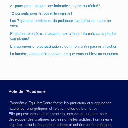
21 jours pour changer une habitude : mythe ou réalité?
12 conseils pour retrouver le sommeil
Les 7 grandes tendances de pratiques naturelles de santé en
2026
Praticiens bien-être : s’adapter aux clients informés sans perdre
son identité
Entrepreneur et procrastination : comment enfin passer à l’action
La lumière, essentielle à la vie : ce que vous oubliez au quotidien
Rôle de l’Académie
L’Académie EquilibreSante forme les praticiens aux approches
naturelles, énergétiques et relationnelles du bien‑être.
Elle propose des cursus complets, des cours unitaires pour
développer des pratiques professionnelles solides, humaines et
alignées, alliant pédagogie moderne et cohérence énergétique.