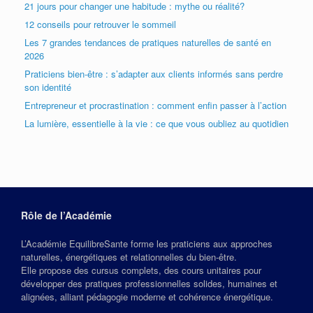
21 jours pour changer une habitude : mythe ou réalité?
12 conseils pour retrouver le sommeil
Les 7 grandes tendances de pratiques naturelles de santé en
2026
Praticiens bien-être : s’adapter aux clients informés sans perdre
son identité
Entrepreneur et procrastination : comment enfin passer à l’action
La lumière, essentielle à la vie : ce que vous oubliez au quotidien
Rôle de l’Académie
L’Académie EquilibreSante forme les praticiens aux approches
naturelles, énergétiques et relationnelles du bien‑être.
Elle propose des cursus complets, des cours unitaires pour
développer des pratiques professionnelles solides, humaines et
alignées, alliant pédagogie moderne et cohérence énergétique.