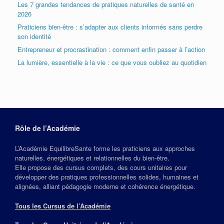
Les 7 grandes tendances de pratiques naturelles de santé en
2026
Praticiens bien-être : s’adapter aux clients informés sans perdre
son identité
Entrepreneur et procrastination : comment enfin passer à l’action
La lumière, essentielle à la vie : ce que vous oubliez au quotidien
Rôle de l’Académie
L’Académie EquilibreSante forme les praticiens aux approches
naturelles, énergétiques et relationnelles du bien‑être.
Elle propose des cursus complets, des cours unitaires pour
développer des pratiques professionnelles solides, humaines et
alignées, alliant pédagogie moderne et cohérence énergétique.
Tous les Cursus de l’Académie