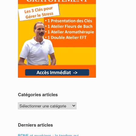
Catégories articles
Catégories
articles
Derniers articles
BDNF et myokines : le tandem qui