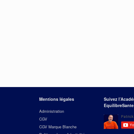
Mentions légales
Suivez l’Acad
EquilibreSante
Administration
CGV
CGV Marque Blanche