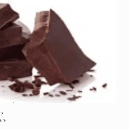
 ?
aire