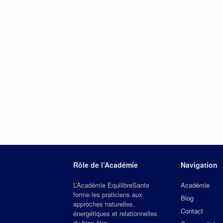
Rôle de l’Académie
Navigation
L’Académie EquilibreSante
Académie
forme les praticiens aux
Blog
approches naturelles,
Contact
énergétiques et relationnelles
du bien‑être.