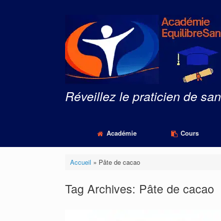
Skip
to
content
Réveillez le praticien de san
Académie
Cours
Accueil
»
Pâte de cacao
Tag Archives:
Pâte de cacao