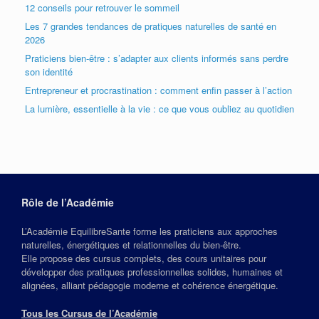
12 conseils pour retrouver le sommeil
Les 7 grandes tendances de pratiques naturelles de santé en
2026
Praticiens bien-être : s’adapter aux clients informés sans perdre
son identité
Entrepreneur et procrastination : comment enfin passer à l’action
La lumière, essentielle à la vie : ce que vous oubliez au quotidien
Rôle de l’Académie
L’Académie EquilibreSante forme les praticiens aux approches
naturelles, énergétiques et relationnelles du bien‑être.
Elle propose des cursus complets, des cours unitaires pour
développer des pratiques professionnelles solides, humaines et
alignées, alliant pédagogie moderne et cohérence énergétique.
Tous les Cursus de l’Académie