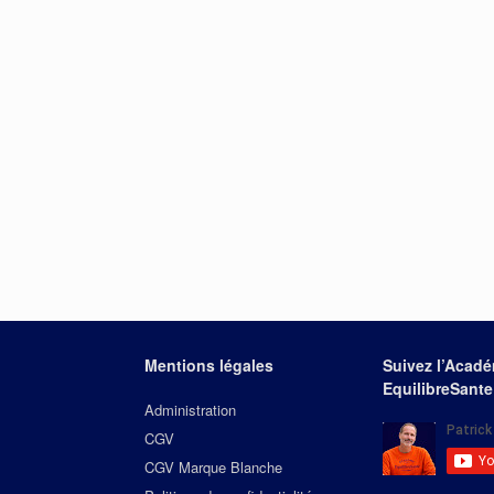
Mentions légales
Suivez l’Acad
EquilibreSante
Administration
CGV
CGV Marque Blanche