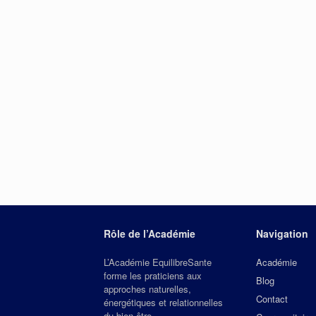
Rôle de l’Académie
Navigation
L’Académie EquilibreSante
Académie
forme les praticiens aux
Blog
approches naturelles,
Contact
énergétiques et relationnelles
du bien‑être.