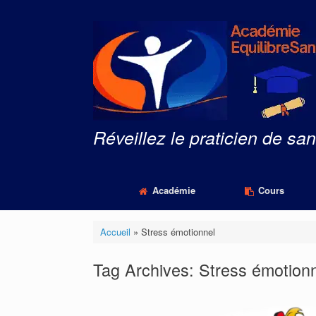
Skip
to
content
Réveillez le praticien de san
Académie
Cours
Accueil
»
Stress émotionnel
Tag Archives:
Stress émotion