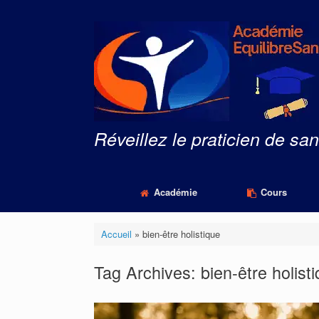
Skip
to
content
Réveillez le praticien de san
Académie
Cours
Accueil
»
bien-être holistique
Tag Archives:
bien-être holist