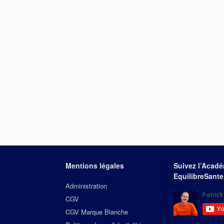
Mentions légales
Suivez l’Acad
EquilibreSante
Administration
CGV
CGV Marque Blanche