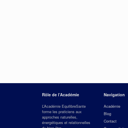
Rôle de l’Académie
Navigation
L’Académie EquilibreSante
Académie
forme les praticiens aux
Blog
approches naturelles,
Contact
énergétiques et relationnelles
du bien‑être.