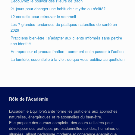
Découvrez le pouvoir des Fleurs de Bach
21 jours pour changer une habitude : mythe ou réalité?
12 conseils pour retrouver le sommeil
Les 7 grandes tendances de pratiques naturelles de santé en
2026
Praticiens bien-être : s’adapter aux clients informés sans perdre
son identité
Entrepreneur et procrastination : comment enfin passer à l’action
La lumière, essentielle à la vie : ce que vous oubliez au quotidien
Rôle de l’Académie
L’Académie EquilibreSante forme les praticiens aux approches
naturelles, énergétiques et relationnelles du bien‑être.
Elle propose des cursus complets, des cours unitaires pour
développer des pratiques professionnelles solides, humaines et
alignées, alliant pédagogie moderne et cohérence énergétique.