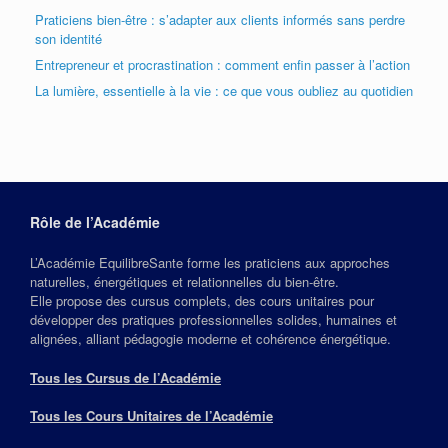
Praticiens bien-être : s’adapter aux clients informés sans perdre
son identité
Entrepreneur et procrastination : comment enfin passer à l’action
La lumière, essentielle à la vie : ce que vous oubliez au quotidien
Rôle de l’Académie
L’Académie EquilibreSante forme les praticiens aux approches
naturelles, énergétiques et relationnelles du bien‑être.
Elle propose des cursus complets, des cours unitaires pour
développer des pratiques professionnelles solides, humaines et
alignées, alliant pédagogie moderne et cohérence énergétique.
Tous les Cursus de l’Académie
Tous les Cours Unitaires de l’Académie