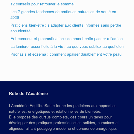
12 conseils pour retrouver le sommeil
Les 7 grandes tendances de pratiques naturelles de santé en
2026
Praticiens bien-être : s’adapter aux clients informés sans perdre
son identité
Entrepreneur et procrastination : comment enfin passer à l’action
La lumière, essentielle à la vie : ce que vous oubliez au quotidien
Psoriasis et eczéma : comment apaiser durablement votre peau
Rôle de l’Académie
L’Académie EquilibreSante forme les praticiens aux approches
naturelles, énergétiques et relationnelles du bien‑être.
Elle propose des cursus complets, des cours unitaires pour
développer des pratiques professionnelles solides, humaines et
alignées, alliant pédagogie moderne et cohérence énergétique.