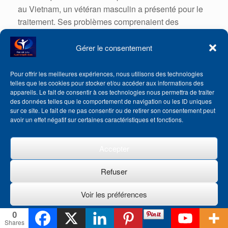
au Vietnam, un vétéran masculin a présenté pour le
traitement.
Ses problèmes comprenaient des
problèmes médicaux complexes, de multiples
dépendances, des relations brisées, des symptômes
Gérer le consentement
mentaux et émotionnels intolérables, des
cauchemars et des sans-abris.
En tant que
Pour offrir les meilleures expériences, nous utilisons des technologies
telles que les cookies pour stocker et/ou accéder aux informations des
composante d’un système de traitement
appareils. Le fait de consentir à ces technologies nous permettra de traiter
multidisciplinaire fondé sur des données probantes
des données telles que le comportement de navigation ou les ID uniques
au Centre médical des anciens combattants, il a
sur ce site. Le fait de ne pas consentir ou de retirer son consentement peut
avoir un effet négatif sur certaines caractéristiques et fonctions.
choisi d’apprendre et de pratiquer l’EFT en
complément de la psychothérapie individuelle et de
Accepter
la thérapie de groupe.
Au cours d’un rendez-vous, il a choisi d’utiliser EFT
Refuser
sur trois souvenirs persistants du combat du Vietnam
Voir les préférences
qui ont provoqué une hyperarthousie, une ré-
expérience et une évitement.
Dans le premier, il était
0
Politique de cookies
confronté à une unité ennemie qui approchait.
Dans
Shares