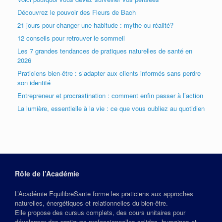
Découvrez le pouvoir des Fleurs de Bach
21 jours pour changer une habitude : mythe ou réalité?
12 conseils pour retrouver le sommeil
Les 7 grandes tendances de pratiques naturelles de santé en
2026
Praticiens bien-être : s’adapter aux clients informés sans perdre
son identité
Entrepreneur et procrastination : comment enfin passer à l’action
La lumière, essentielle à la vie : ce que vous oubliez au quotidien
Rôle de l’Académie
L’Académie EquilibreSante forme les praticiens aux approches
naturelles, énergétiques et relationnelles du bien‑être.
Elle propose des cursus complets, des cours unitaires pour
développer des pratiques professionnelles solides, humaines et