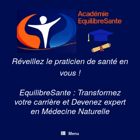
Skip
to
content
Réveillez le praticien de santé en
vous !
EquilibreSante : Transformez
votre carrière et Devenez expert
en Médecine Naturelle
Menu