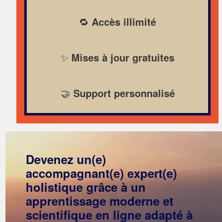
🔁
Accès illimité
✨
Mises à jour gratuites
🤝
Support personnalisé
Devenez un(e)
accompagnant(e) expert(e)
holistique grâce à un
apprentissage moderne et
scientifique en ligne adapté à