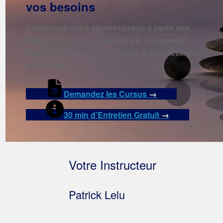
vos besoins
Choisissez votre apprentissage à partir des
différents cursus proposés par l’Académie
EquilibreSante pour se former à des métiers en
plein essor !
Demandez les Cursus
→
30 min d’Entretien Gratuit
→
Votre Instructeur
Patrick Lelu