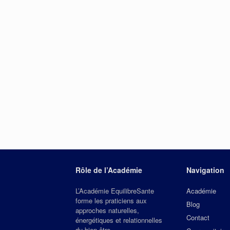
Rôle de l’Académie
Navigation
L’Académie EquilibreSante
Académie
forme les praticiens aux
Blog
approches naturelles,
Contact
énergétiques et relationnelles
du bien‑être.