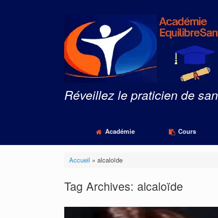
Skip
to
content
Réveillez le praticien de san
Académie
Cours
Accueil
»
alcaloïde
Tag Archives:
alcaloïde