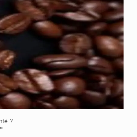
nté ?
re