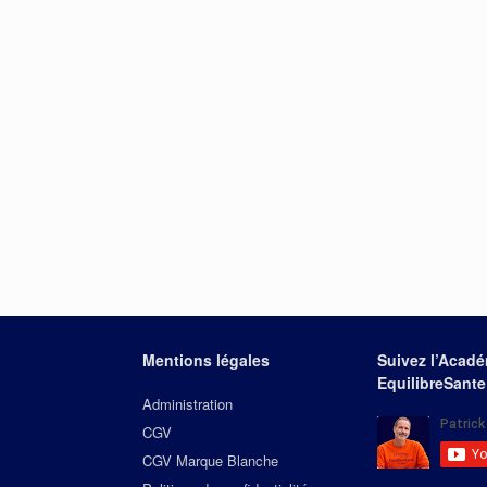
Mentions légales
Suivez l’Acad
EquilibreSante
Administration
CGV
CGV Marque Blanche