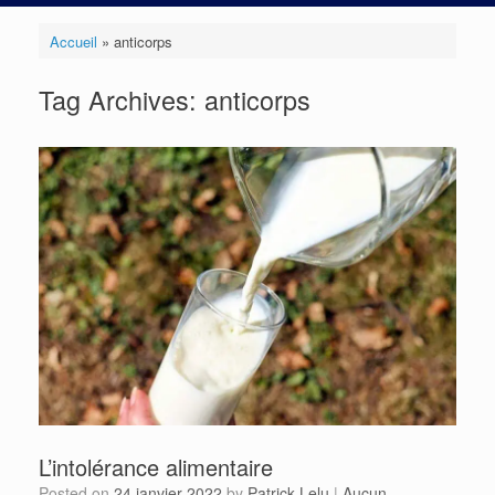
Accueil
»
anticorps
Tag Archives:
anticorps
L’intolérance alimentaire
Posted on
24 janvier 2022
by
Patrick Lelu
|
Aucun