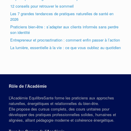
12 conseils pour retrouver le sommeil
Les 7 grandes tendances de pratiques naturelles de santé en
2026
Praticiens bien-être : s’adapter aux clients informés sans perdre
son identité
Entrepreneur et procrastination : comment enfin passer à l’action
La lumière, essentielle à la vie : ce que vous oubliez au quotidien
Rôle de l’Académie
L’Académie EquilibreSante forme les praticiens aux approches
naturelles, énergétiques et relationnelles du bien‑être.
Elle propose des cursus complets, des cours unitaires pour
développer des pratiques professionnelles solides, humaines et
alignées, alliant pédagogie moderne et cohérence énergétique.