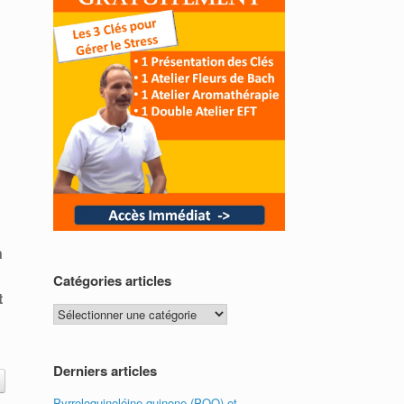
n
Catégories articles
t
Catégories
articles
Derniers articles
Pyrroloquinoléine quinone (PQQ) et