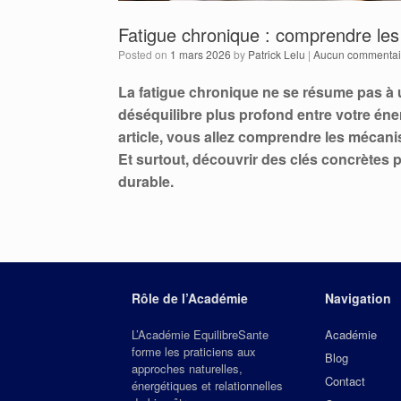
Fatigue chronique : comprendre les
Posted on
1 mars 2026
by
Patrick Lelu
|
Aucun commentai
La fatigue chronique ne se résume pas à
déséquilibre plus profond entre votre éner
article, vous allez comprendre les mécani
Et surtout, découvrir des clés concrètes 
durable.
Rôle de l’Académie
Navigation
L’Académie EquilibreSante
Académie
forme les praticiens aux
Blog
approches naturelles,
Contact
énergétiques et relationnelles