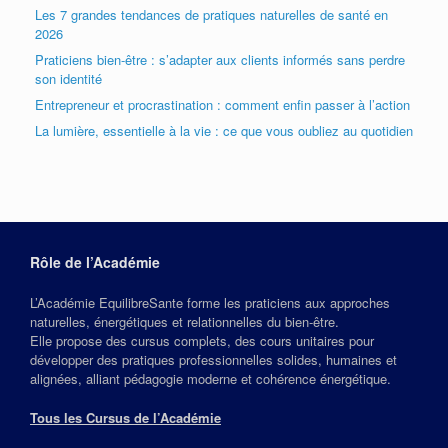
Les 7 grandes tendances de pratiques naturelles de santé en
2026
Praticiens bien-être : s’adapter aux clients informés sans perdre
son identité
Entrepreneur et procrastination : comment enfin passer à l’action
La lumière, essentielle à la vie : ce que vous oubliez au quotidien
Rôle de l’Académie
L’Académie EquilibreSante forme les praticiens aux approches
naturelles, énergétiques et relationnelles du bien‑être.
Elle propose des cursus complets, des cours unitaires pour
développer des pratiques professionnelles solides, humaines et
alignées, alliant pédagogie moderne et cohérence énergétique.
Tous les Cursus de l’Académie