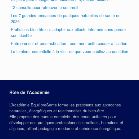
12 conseils pour retrouver le sommeil
Les 7 grandes tendances de pratiques naturelles de santé en
2026
Praticiens bien-être : s’adapter aux clients informés sans perdre
son identité
Entrepreneur et procrastination : comment enfin passer à l’action
La lumière, essentielle à la vie : ce que vous oubliez au quotidien
Rôle de l’Académie
L’Académie EquilibreSante forme les praticiens aux approches
naturelles, énergétiques et relationnelles du bien‑être.
Elle propose des cursus complets, des cours unitaires pour
développer des pratiques professionnelles solides, humaines et
alignées, alliant pédagogie moderne et cohérence énergétique.