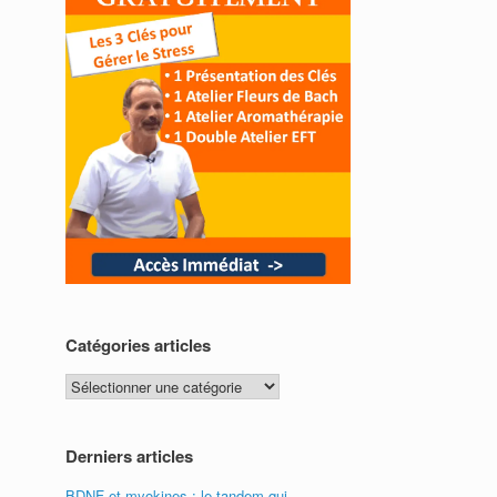
Catégories articles
Catégories
articles
Derniers articles
BDNF et myokines : le tandem qui