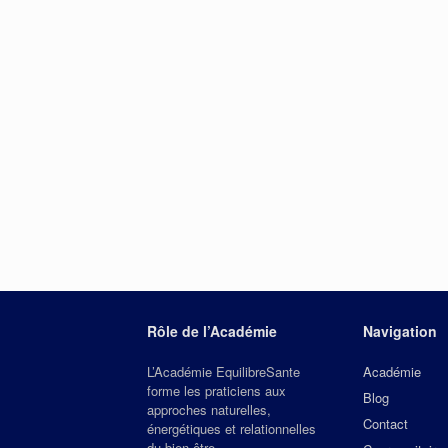
Rôle de l’Académie
Navigation
L’Académie EquilibreSante
Académie
forme les praticiens aux
Blog
approches naturelles,
Contact
énergétiques et relationnelles
du bien‑être.