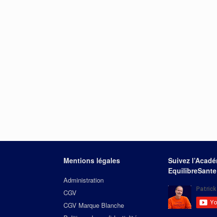
Mentions légales
Suivez l’Acad
EquilibreSante
Administration
CGV
CGV Marque Blanche