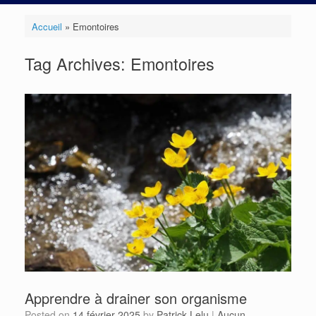
Accueil
»
Emontoires
Tag Archives:
Emontoires
Apprendre à drainer son organisme
Posted on
14 février 2025
by
Patrick Lelu
|
Aucun