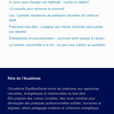
21 jours pour changer une habitude : mythe ou réalité?
12 conseils pour retrouver le sommeil
Les 7 grandes tendances de pratiques naturelles de santé en
2026
Praticiens bien-être : s’adapter aux clients informés sans perdre
son identité
Entrepreneur et procrastination : comment enfin passer à l’action
La lumière, essentielle à la vie : ce que vous oubliez au quotidien
Rôle de l’Académie
L’Académie EquilibreSante forme les praticiens aux approches
naturelles, énergétiques et relationnelles du bien‑être.
Elle propose des cursus complets, des cours unitaires pour
développer des pratiques professionnelles solides, humaines et
alignées, alliant pédagogie moderne et cohérence énergétique.