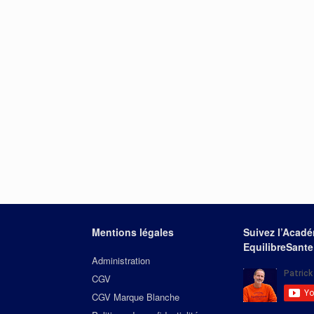
Mentions légales
Suivez l’Acad
EquilibreSante
Administration
CGV
CGV Marque Blanche