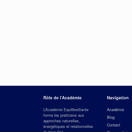
Rôle de l’Académie
Navigation
L’Académie EquilibreSante
Académie
forme les praticiens aux
Blog
approches naturelles,
Contact
énergétiques et relationnelles
du bien‑être.