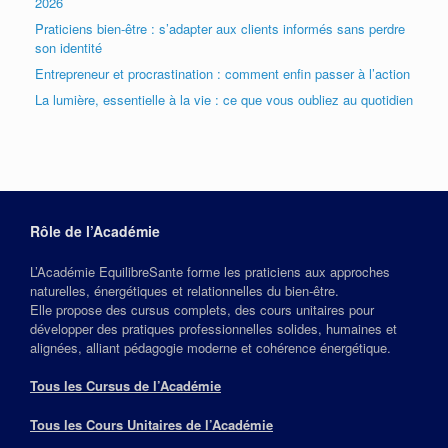
2026
Praticiens bien-être : s’adapter aux clients informés sans perdre
son identité
Entrepreneur et procrastination : comment enfin passer à l’action
La lumière, essentielle à la vie : ce que vous oubliez au quotidien
Rôle de l’Académie
L’Académie EquilibreSante forme les praticiens aux approches
naturelles, énergétiques et relationnelles du bien‑être.
Elle propose des cursus complets, des cours unitaires pour
développer des pratiques professionnelles solides, humaines et
alignées, alliant pédagogie moderne et cohérence énergétique.
Tous les Cursus de l’Académie
Tous les Cours Unitaires de l’Académie