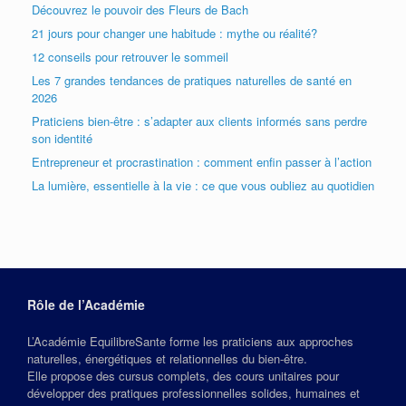
Découvrez le pouvoir des Fleurs de Bach
21 jours pour changer une habitude : mythe ou réalité?
12 conseils pour retrouver le sommeil
Les 7 grandes tendances de pratiques naturelles de santé en
2026
Praticiens bien-être : s’adapter aux clients informés sans perdre
son identité
Entrepreneur et procrastination : comment enfin passer à l’action
La lumière, essentielle à la vie : ce que vous oubliez au quotidien
Rôle de l’Académie
L’Académie EquilibreSante forme les praticiens aux approches
naturelles, énergétiques et relationnelles du bien‑être.
Elle propose des cursus complets, des cours unitaires pour
développer des pratiques professionnelles solides, humaines et