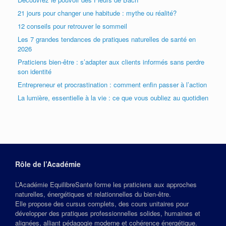
21 jours pour changer une habitude : mythe ou réalité?
12 conseils pour retrouver le sommeil
Les 7 grandes tendances de pratiques naturelles de santé en
2026
Praticiens bien-être : s’adapter aux clients informés sans perdre
son identité
Entrepreneur et procrastination : comment enfin passer à l’action
La lumière, essentielle à la vie : ce que vous oubliez au quotidien
Rôle de l’Académie
L’Académie EquilibreSante forme les praticiens aux approches
naturelles, énergétiques et relationnelles du bien‑être.
Elle propose des cursus complets, des cours unitaires pour
développer des pratiques professionnelles solides, humaines et
alignées, alliant pédagogie moderne et cohérence énergétique.