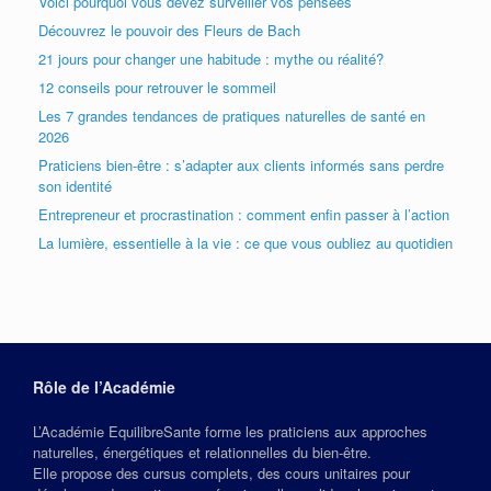
Voici pourquoi vous devez surveiller vos pensées
Découvrez le pouvoir des Fleurs de Bach
21 jours pour changer une habitude : mythe ou réalité?
12 conseils pour retrouver le sommeil
Les 7 grandes tendances de pratiques naturelles de santé en
2026
Praticiens bien-être : s’adapter aux clients informés sans perdre
son identité
Entrepreneur et procrastination : comment enfin passer à l’action
La lumière, essentielle à la vie : ce que vous oubliez au quotidien
Rôle de l’Académie
L’Académie EquilibreSante forme les praticiens aux approches
naturelles, énergétiques et relationnelles du bien‑être.
Elle propose des cursus complets, des cours unitaires pour